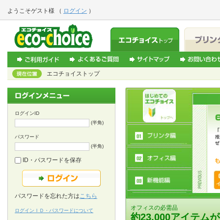
ようこそ
ゲスト様
（
ログイン
）
エコチョイストップ
ログインID
(半角)
パスワード
(半角)
ID・パスワードを保存
パスワードを忘れた方は
こちら
オフィスの必需品
ログインＩＤ・パスワードについて
約23,000アイテム