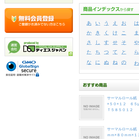
あ
い
う
え
お
は
か
き
く
け
こ
ま
さ
し
す
せ
そ
や
た
ち
つ
て
と
ら
な
に
ぬ
ね
の
わ
サーマルロール紙
×５０×１２ ６５
Ｔ５８５０１２
サーマルロール紙
ｍｍ×８０ｍｍ×１