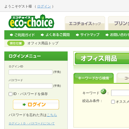
ようこそ
ゲスト様
（
ログイン
）
オフィス用品トップ
ログインID
(半角)
パスワード
(半角)
キーワード
：
ID・パスワードを保存
絞込み条件：
オスス
パスワードを忘れた方は
こちら
ログインＩＤ・パスワードについて