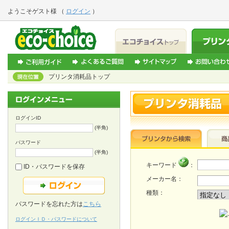
ようこそ
ゲスト様
（
ログイン
）
プリンタ消耗品トップ
ログインID
(半角)
パスワード
(半角)
キーワード
：
ID・パスワードを保存
メーカー名：
種類：
パスワードを忘れた方は
こちら
ログインＩＤ・パスワードについて