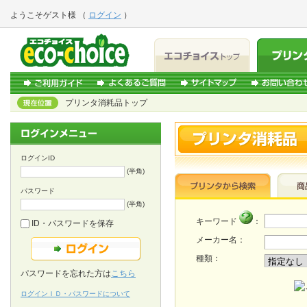
ようこそ
ゲスト様
（
ログイン
）
プリンタ消耗品トップ
ログインID
(半角)
パスワード
(半角)
キーワード
：
ID・パスワードを保存
メーカー名：
種類：
パスワードを忘れた方は
こちら
ログインＩＤ・パスワードについて