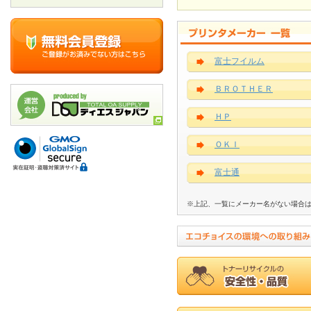
富士フイルム
ＢＲＯＴＨＥＲ
ＨＰ
ＯＫＩ
富士通
※上記、一覧にメーカー名がない場合