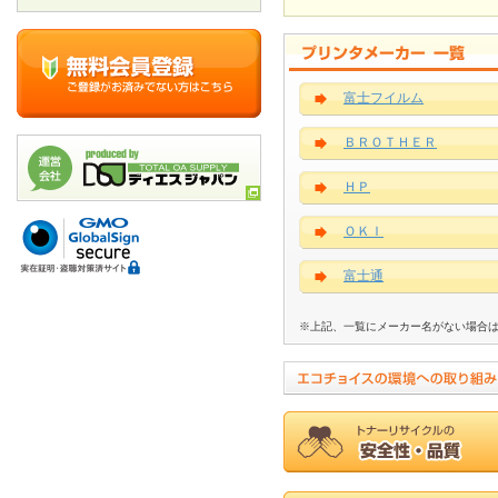
富士フイルム
ＢＲＯＴＨＥＲ
ＨＰ
ＯＫＩ
富士通
※上記、一覧にメーカー名がない場合