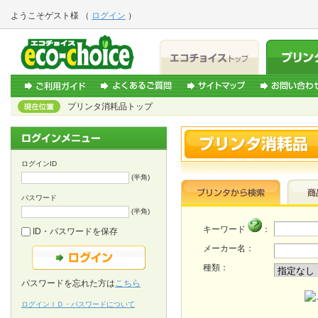
ようこそ
ゲスト様
（
ログイン
）
プリンタ消耗品トップ
ログインID
(半角)
パスワード
(半角)
キーワード
：
ID・パスワードを保存
メーカー名：
種類：
パスワードを忘れた方は
こちら
ログインＩＤ・パスワードについて