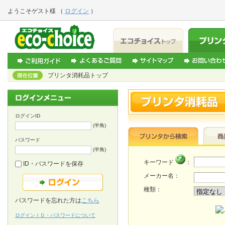
ようこそ
ゲスト様
（
ログイン
）
プリンタ消耗品トップ
ログインID
(半角)
パスワード
(半角)
キーワード
：
ID・パスワードを保存
メーカー名：
種類：
パスワードを忘れた方は
こちら
ログインＩＤ・パスワードについて