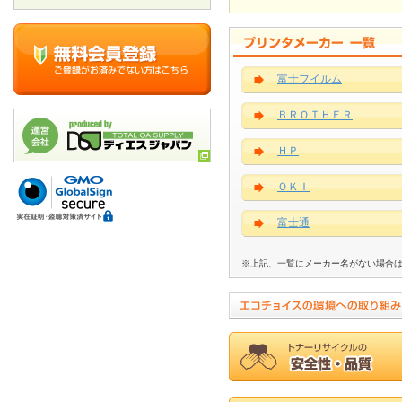
富士フイルム
ＢＲＯＴＨＥＲ
ＨＰ
ＯＫＩ
富士通
※上記、一覧にメーカー名がない場合