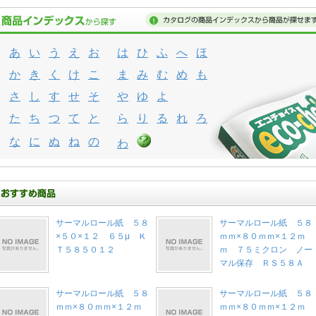
あ
い
う
え
お
は
ひ
ふ
へ
ほ
か
き
く
け
こ
ま
み
む
め
も
さ
し
す
せ
そ
や
ゆ
よ
た
ち
つ
て
と
ら
り
る
れ
ろ
な
に
ぬ
ね
の
わ
サーマルロール紙 ５８
サーマルロール紙 ５８
×５０×１２ ６５μ Ｋ
ｍｍ×８０ｍｍ×１２ｍ
Ｔ５８５０１２
ｍ ７５ミクロン ノー
マル保存 ＲＳ５８Ａ
サーマルロール紙 ５８
サーマルロール紙 ５８
ｍｍ×８０ｍｍ×１２ｍ
ｍｍ×８０ｍｍ×１２ｍ