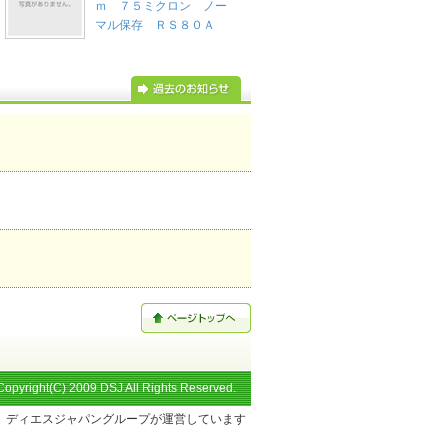
ｍ ７５ミクロン ノー
マル保存 ＲＳ８０Ａ
Copyright(C) 2009 DSJ All Rights Reserved.
ディエスジャパングループが運営しています