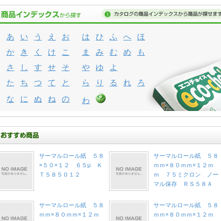
あ
い
う
え
お
は
ひ
ふ
へ
ほ
か
き
く
け
こ
ま
み
む
め
も
さ
し
す
せ
そ
や
ゆ
よ
た
ち
つ
て
と
ら
り
る
れ
ろ
な
に
ぬ
ね
の
わ
サーマルロール紙 ５８
サーマルロール紙 ５８
×５０×１２ ６５μ Ｋ
ｍｍ×８０ｍｍ×１２ｍ
Ｔ５８５０１２
ｍ ７５ミクロン ノー
マル保存 ＲＳ５８Ａ
サーマルロール紙 ５８
サーマルロール紙 ５８
ｍｍ×８０ｍｍ×１２ｍ
ｍｍ×８０ｍｍ×１２ｍ