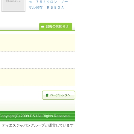
ｍ ７５ミクロン ノー
マル保存 ＲＳ８０Ａ
Copyright(C) 2009 DSJ All Rights Reserved.
ディエスジャパングループが運営しています